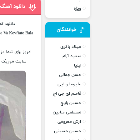
دانلود آهن
ویژه
دانلود آ
خوانندگان
e Va Keyfiate Bala
میلاد باکری
امروز برای شما عز
سعید آرام
سایت موزیک پات
ایلیا
حسن جمالی
علیرضا ولایی
قاسم ای جی اچ
حسین رایج
مصطفی سابین
آرش معروفی
حسین حسینی