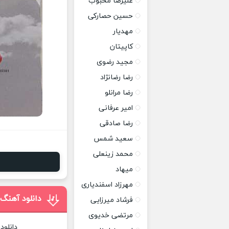
علیرضا محبوب
حسین حصارکی
مهدیار
کاپیتان
مجید رضوی
رضا رضانژاد
رضا مرانلو
امیر عرفانی
رضا صادقی
سعید شمس
محمد زینعلی
میهاد
مهرزاد اسفندیاری
دانلود آهنگ
فرشاد میرزایی
مرتضی خدیوی
دانلود