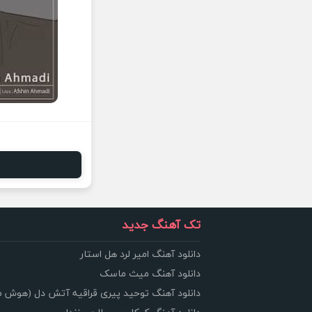
تک آهنگ جدید
دانلود آهنگ امیر لرد هل استار
دانلود آهنگ میث ماسک
دانلود آهنگ توحید پیری قراقیه آتش دل (هوش 