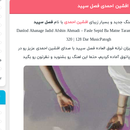
گ افشین احمدی فصل سپید
هنگ جدید و بسیار زیبای
افشین احمدی
با نام
فصل سپید
Danlod Ahanage Jadid Afshin Ahmadi – Fasle Sepid Ba Matne Taran
320 | 128 Dar MusicPatogh
یزان ترانه فوق العاده فصل سپید با صدای افشین احمدی عزیز رو در
وق آماده کردیم، حتما این اهنگ رو بشنوید و نظرتون رو بگید
م
ب