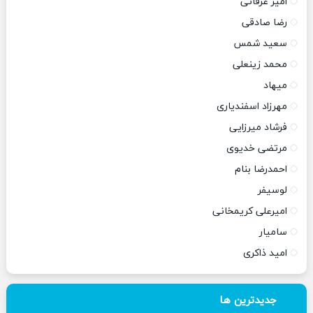
امیر عرفانی
رضا صادقی
سعید شمس
محمد زینعلی
میهاد
مهرزاد اسفندیاری
فرشاد میرزایی
مرتضی خدیوی
احمدرضا بنام
لوسیفر
امیرعلی کریمخانی
سامیار
امید ذاکری
جدیدترین ها