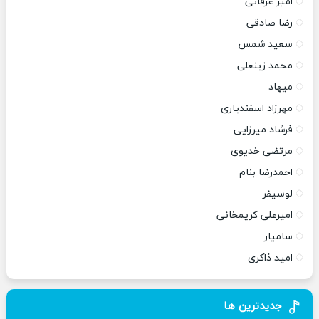
امیر عرفانی
رضا صادقی
سعید شمس
محمد زینعلی
میهاد
مهرزاد اسفندیاری
فرشاد میرزایی
مرتضی خدیوی
احمدرضا بنام
لوسیفر
امیرعلی کریمخانی
سامیار
امید ذاکری
جدیدترین ها