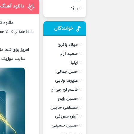
دانلود آهنگ
ویژه
دانلود 
خوانندگان
ne Va Keyfiate Bala
میلاد باکری
امروز برای شما عز
سعید آرام
سایت موزیک پات
ایلیا
حسن جمالی
علیرضا ولایی
قاسم ای جی اچ
حسین رایج
مصطفی سابین
آرش معروفی
حسین حسینی