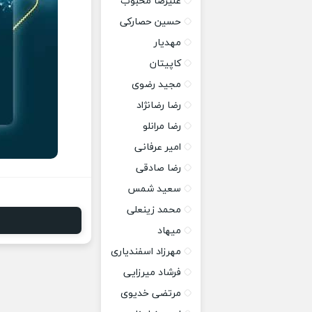
علیرضا محبوب
حسین حصارکی
مهدیار
کاپیتان
مجید رضوی
رضا رضانژاد
رضا مرانلو
امیر عرفانی
رضا صادقی
سعید شمس
محمد زینعلی
میهاد
مهرزاد اسفندیاری
فرشاد میرزایی
مرتضی خدیوی