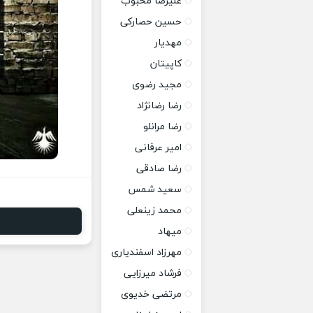
علیرضا محبوب
حسین حصارکی
مهدیار
کاپیتان
مجید رضوی
رضا رضانژاد
رضا مرانلو
امیر عرفانی
رضا صادقی
سعید شمس
محمد زینعلی
میهاد
مهرزاد اسفندیاری
فرشاد میرزایی
مرتضی خدیوی