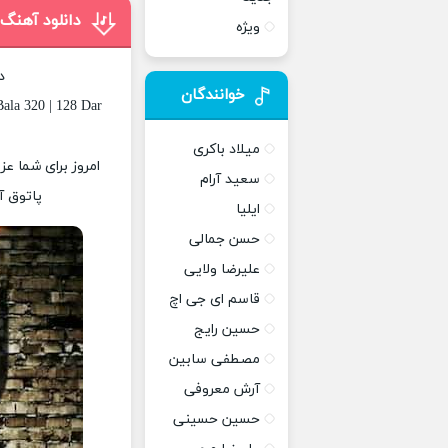
دانلود آهنگ
ویژه
د
خوانندگان
ala 320 | 128 Dar
میلاد باکری
امروز برای شما عز
سعید آرام
پاتوق آ
ایلیا
حسن جمالی
علیرضا ولایی
قاسم ای جی اچ
حسین رایج
مصطفی سابین
آرش معروفی
حسین حسینی