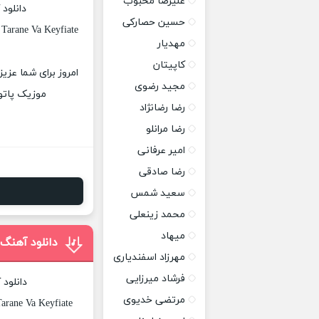
علیرضا محبوب
دانلود
حسین حصارکی
Tarane Va Keyfiate
مهدیار
کاپیتان
امروز برای شما عزیز
مجید رضوی
موزیک پاتوق
رضا رضانژاد
رضا مرانلو
امیر عرفانی
رضا صادقی
سعید شمس
محمد زینعلی
میهاد
دانلود آهنگ 
مهرزاد اسفندیاری
فرشاد میرزایی
دانلود
مرتضی خدیوی
Tarane Va Keyfiate