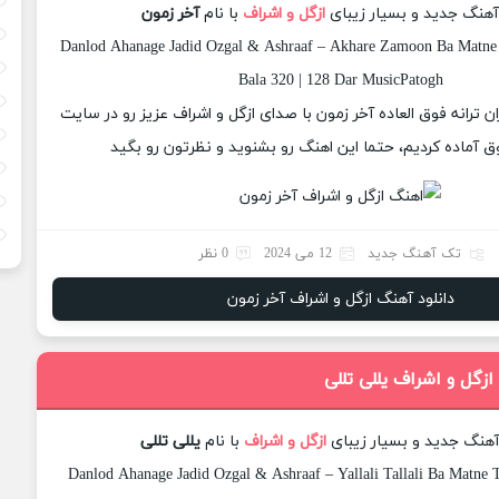
 آهنگ جدید و بسیار زیبای
ازگل و اشراف
با نام
آخر زمون
Danlod Ahanage Jadid Ozgal & Ashraaf – Akhare Zamoon Ba Matne 
Bala 320 | 128 Dar MusicPatogh
ان ترانه فوق العاده آخر زمون با صدای ازگل و اشراف عزیز رو در سایت
 آماده کردیم، حتما این اهنگ رو بشنوید و نظرتون رو بگید
تک آهنگ جدید
12 می 2024
0 نظر
دانلود آهنگ ازگل و اشراف آخر زمون
ازگل و اشراف یللی تللی
 آهنگ جدید و بسیار زیبای
ازگل و اشراف
با نام
یللی تللی
Danlod Ahanage Jadid Ozgal & Ashraaf – Yallali Tallali Ba Matne 