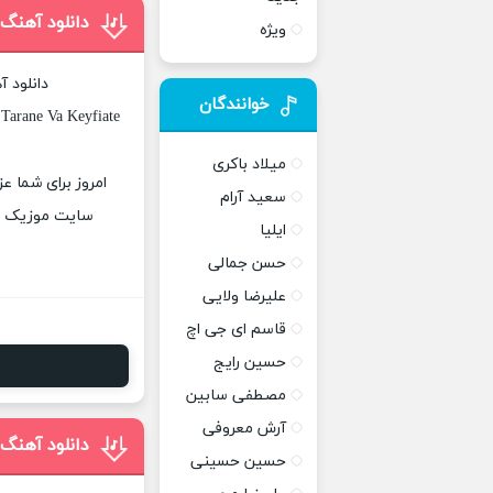
دانلود آهنگ 
ویژه
دانلود 
خوانندگان
Tarane Va Keyfiate
میلاد باکری
امروز برای شما عز
سعید آرام
سایت موزیک پات
ایلیا
حسن جمالی
علیرضا ولایی
قاسم ای جی اچ
حسین رایج
مصطفی سابین
آرش معروفی
دانلود آهنگ 
حسین حسینی