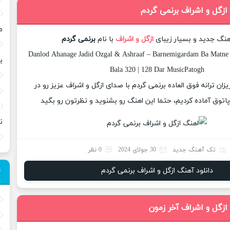
ازگل و اشراف برنمی گردم
م
آهنگ جدید و بسیار زیبای
ازگل و اشراف
با نام
برنمی گردم
Danlod Ahanage Jadid Ozgal & Ashraaf – Barnemigardam Ba Matne 
ب
Bala 320 | 128 Dar MusicPatogh
یزان ترانه فوق العاده برنمی گردم با صدای ازگل و اشراف عزیز رو در
وق آماده کردیم، حتما این اهنگ رو بشنوید و نظرتون رو بگید
ن
تک آهنگ جدید
30 جولای 2024
0 نظر
دانلود آهنگ ازگل و اشراف برنمی گردم
ازگل و اشراف آخر زمون