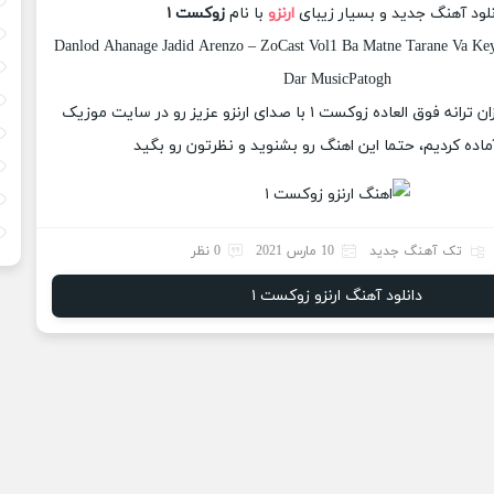
نلود آهنگ جدید و بسیار زیبای
ارنزو
با نام
زوکست ۱
Danlod Ahanage Jadid Arenzo – ZoCast Vol1 Ba Matne Tarane Va Keyf
Dar MusicPatogh
امروز برای شما عزیزان ترانه فوق العاده زوکست ۱ با صدای ارنزو عزیز رو در سایت موزیک
ماده کردیم، حتما این اهنگ رو بشنوید و نظرتون رو بگید
تک آهنگ جدید
10 مارس 2021
0 نظر
دانلود آهنگ ارنزو زوکست ۱