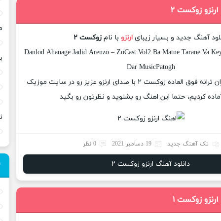
ارنزو زوکست ۲
م
لود آهنگ جدید و بسیار زیبای
ارنزو
با نام
زوکست ۲
Danlod Ahanage Jadid Arenzo – ZoCast Vol2 Ba Matne Tarane Va Keyf
ب
Dar MusicPatogh
امروز برای شما عزیزان ترانه فوق العاده زوکست ۲ با صدای ارنزو عزیز رو در سایت موزیک
ماده کردیم، حتما این اهنگ رو بشنوید و نظرتون رو بگید
ن
تک آهنگ جدید
19 دسامبر 2021
0 نظر
دانلود آهنگ ارنزو زوکست ۲
ارنزو زوکست ۱