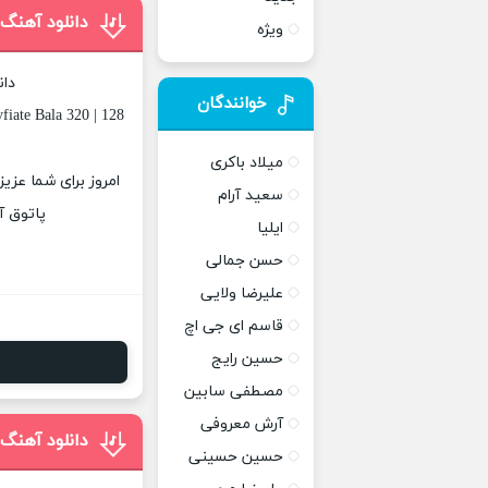
دانلود آهنگ 
ویژه
دان
خوانندگان
iate Bala 320 | 128
میلاد باکری
سعید آرام
پاتوق آ
ایلیا
حسن جمالی
علیرضا ولایی
قاسم ای جی اچ
حسین رایج
مصطفی سابین
آرش معروفی
دانلود آهنگ 
حسین حسینی