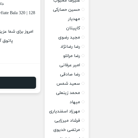
علیرضا محبوب
دا
حسین حصارکی
iate Bala 320 | 128
مهدیار
کاپیتان
مجید رضوی
پاتوق آ
رضا رضانژاد
رضا مرانلو
امیر عرفانی
رضا صادقی
سعید شمس
محمد زینعلی
میهاد
مهرزاد اسفندیاری
فرشاد میرزایی
مرتضی خدیوی