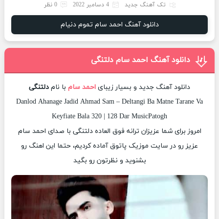
تک آهنگ جدید
4 دسامبر 2022
0 نظر
دانلود آهنگ احمد سام تموم دنیام
دانلود آهنگ احمد سام دلتنگی
دانلود آهنگ جدید و بسیار زیبای
احمد سام
با نام
دلتنگی
Danlod Ahanage Jadid Ahmad Sam – Deltangi Ba Matne Tarane Va
Keyfiate Bala 320 | 128 Dar MusicPatogh
امروز برای شما عزیزان ترانه فوق العاده دلتنگی با صدای احمد سام
عزیز رو در سایت موزیک پاتوق آماده کردیم، حتما این اهنگ رو
بشنوید و نظرتون رو بگید