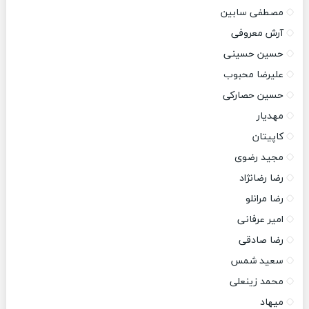
مصطفی سابین
آرش معروفی
حسین حسینی
علیرضا محبوب
حسین حصارکی
مهدیار
کاپیتان
مجید رضوی
رضا رضانژاد
رضا مرانلو
امیر عرفانی
رضا صادقی
سعید شمس
محمد زینعلی
میهاد