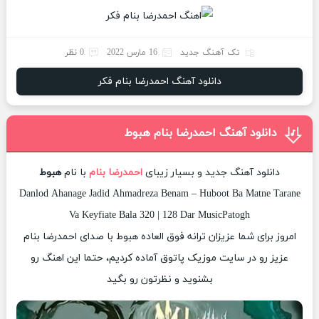
تک آهنگ جدید
16 مارس 2022
0 نظر
دانلود آهنگ احمدرضا بنام فکر
دانلود آهنگ احمدرضا بنام هبوط
دانلود آهنگ جدید و بسیار زیبای
احمدرضا بنام
با نام
هبوط
Danlod Ahanage Jadid Ahmadreza Benam – Huboot Ba Matne Tarane
Va Keyfiate Bala 320 | 128 Dar MusicPatogh
امروز برای شما عزیزان ترانه فوق العاده هبوط با صدای احمدرضا بنام
عزیز رو در سایت موزیک پاتوق آماده کردیم، حتما این اهنگ رو
بشنوید و نظرتون رو بگید