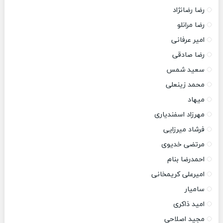
رضا رضانژاد
رضا مرانلو
امیر عرفانی
رضا صادقی
سعید شمس
محمد زینعلی
میهاد
مهرزاد اسفندیاری
فرشاد میرزایی
مرتضی خدیوی
احمدرضا بنام
امیرعلی کریمخانی
سامیار
امید ذاکری
مجید اصلاحی