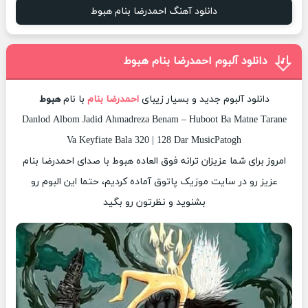
دانلود آهنگ احمدرضا بنام هبوط
دانلود آلبوم احمدرضا بنام هبوط
دانلود آلبوم جدید و بسیار زیبای
احمدرضا بنام
با نام
هبوط
Danlod Albom Jadid Ahmadreza Benam – Huboot Ba Matne Tarane
Va Keyfiate Bala 320 | 128 Dar MusicPatogh
امروز برای شما عزیزان ترانه فوق العاده هبوط با صدای احمدرضا بنام
عزیز رو در سایت موزیک پاتوق آماده کردیم، حتما این البوم رو
بشنوید و نظرتون رو بگید