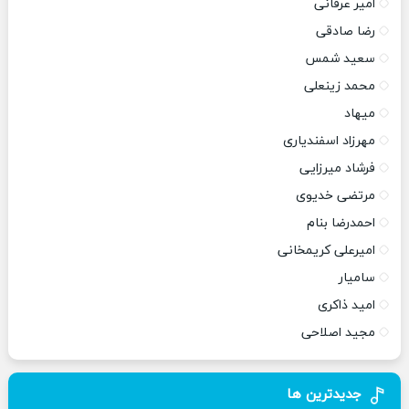
امیر عرفانی
رضا صادقی
سعید شمس
محمد زینعلی
میهاد
مهرزاد اسفندیاری
فرشاد میرزایی
مرتضی خدیوی
احمدرضا بنام
امیرعلی کریمخانی
سامیار
امید ذاکری
مجید اصلاحی
جدیدترین ها