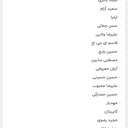
میلاد باکری
سعید آرام
ایلیا
حسن جمالی
علیرضا ولایی
قاسم ای جی اچ
حسین رایج
مصطفی سابین
آرش معروفی
حسین حسینی
علیرضا محبوب
حسین حصارکی
مهدیار
کاپیتان
مجید رضوی