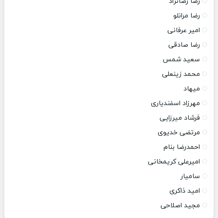
رضا رضانژاد
رضا مرانلو
امیر عرفانی
رضا صادقی
سعید شمس
محمد زینعلی
میهاد
مهرزاد اسفندیاری
فرشاد میرزایی
مرتضی خدیوی
احمدرضا بنام
امیرعلی کریمخانی
سامیار
امید ذاکری
مجید اصلاحی