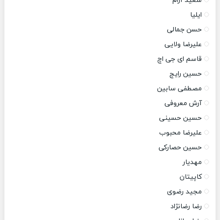
سعید آرام
ایلیا
حسن جمالی
علیرضا ولایی
قاسم ای جی اچ
حسین رایج
مصطفی سابین
آرش معروفی
حسین حسینی
علیرضا محبوب
حسین حصارکی
مهدیار
کاپیتان
مجید رضوی
رضا رضانژاد