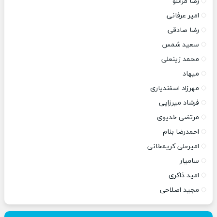
رضا مرانلو
امیر عرفانی
رضا صادقی
سعید شمس
محمد زینعلی
میهاد
مهرزاد اسفندیاری
فرشاد میرزایی
مرتضی خدیوی
احمدرضا بنام
امیرعلی کریمخانی
سامیار
امید ذاکری
مجید اصلاحی