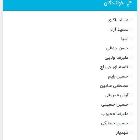
خوانندگان
میلاد باکری
سعید آرام
ایلیا
حسن جمالی
علیرضا ولایی
قاسم ای جی اچ
حسین رایج
مصطفی سابین
آرش معروفی
حسین حسینی
علیرضا محبوب
حسین حصارکی
مهدیار