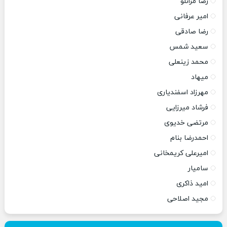
رضا مرانلو
امیر عرفانی
رضا صادقی
سعید شمس
محمد زینعلی
میهاد
مهرزاد اسفندیاری
فرشاد میرزایی
مرتضی خدیوی
احمدرضا بنام
امیرعلی کریمخانی
سامیار
امید ذاکری
مجید اصلاحی