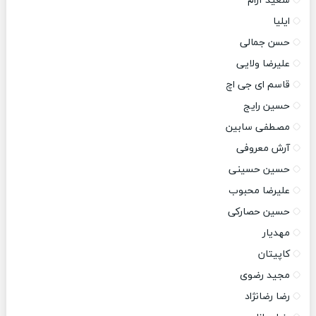
سعید آرام
ایلیا
حسن جمالی
علیرضا ولایی
قاسم ای جی اچ
حسین رایج
مصطفی سابین
آرش معروفی
حسین حسینی
علیرضا محبوب
حسین حصارکی
مهدیار
کاپیتان
مجید رضوی
رضا رضانژاد