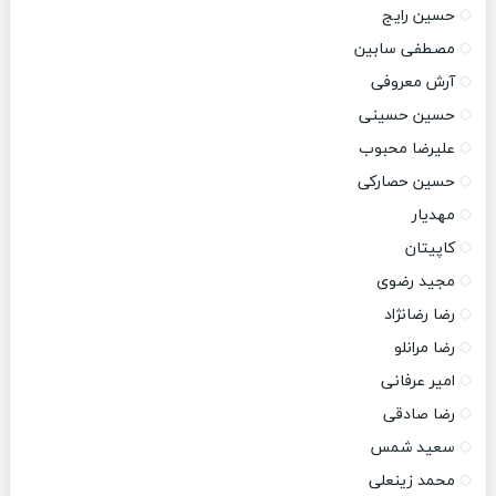
حسین رایج
مصطفی سابین
آرش معروفی
حسین حسینی
علیرضا محبوب
حسین حصارکی
مهدیار
کاپیتان
مجید رضوی
رضا رضانژاد
رضا مرانلو
امیر عرفانی
رضا صادقی
سعید شمس
محمد زینعلی