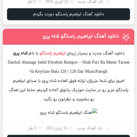
تک آهنگ جدید
22 آوریل 2024
0 نظر
دانلود آهنگ ابراهیم راستگو دورت بگردم
دانلود آهنگ ابراهیم راستگو شاه پری
دانلود آهنگ جدید و بسیار زیبای
ابراهیم راستگو
با نام
شاه پری
Danlod Ahanage Jadid Ebrahim Rastgoo – Shah Pari Ba Matne Tarane
Va Keyfiate Bala 320 | 128 Dar MusicPatogh
امروز برای شما عزیزان ترانه فوق العاده شاه پری با صدای ابراهیم
راستگو عزیز رو در سایت موزیک پاتوق آماده کردیم، حتما این اهنگ
رو بشنوید و نظرتون رو بگید
تک آهنگ جدید
16 ژوئن 2022
0 نظر