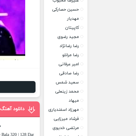
علیرضا محبوب
حسین حصارکی
مهدیار
کاپیتان
مجید رضوی
رضا رضانژاد
رضا مرانلو
امیر عرفانی
رضا صادقی
سعید شمس
محمد زینعلی
میهاد
دانلود آهنگ 
مهرزاد اسفندیاری
فرشاد میرزایی
د
مرتضی خدیوی
 Bala 320 | 128 Dar