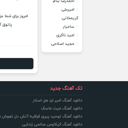
احمدرضا بنام
امیرعلی
امروز برای شما عز
کریمخانی
پاتوق آ
سامیار
امید ذاکری
مجید اصلاحی
تک آهنگ جدید
دانلود آهنگ امیر لرد هل استار
دانلود آهنگ میث ماسک
دانلود آهنگ توحید پیری قراقیه آتش دل (هوش 
دانلود آهنگ کیکاوس صالحی زندایی