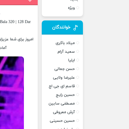
ویژه
د
Bala 320 | 128 Dar
خوانندگان
امروز برای شما عزیز
میلاد باکری
آماد
سعید آرام
ایلیا
حسن جمالی
علیرضا ولایی
قاسم ای جی اچ
حسین رایج
مصطفی سابین
آرش معروفی
حسین حسینی