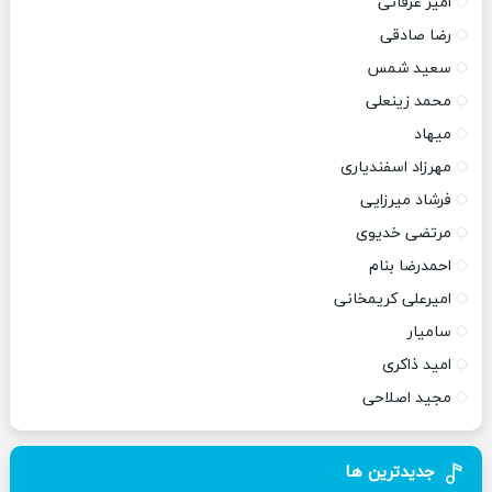
امیر عرفانی
رضا صادقی
سعید شمس
محمد زینعلی
میهاد
مهرزاد اسفندیاری
فرشاد میرزایی
مرتضی خدیوی
احمدرضا بنام
امیرعلی کریمخانی
سامیار
امید ذاکری
مجید اصلاحی
جدیدترین ها