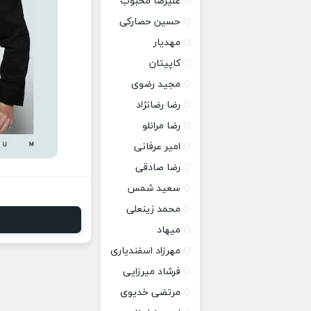
علیرضا محبوب
حسین حصارکی
مهدیار
کاپیتان
مجید رضوی
رضا رضانژاد
رضا مرانلو
امیر عرفانی
رضا صادقی
سعید شمس
محمد زینعلی
میهاد
مهرزاد اسفندیاری
فرشاد میرزایی
مرتضی خدیوی