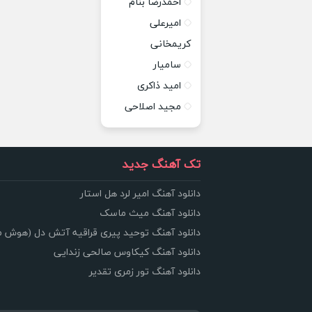
احمدرضا بنام
امیرعلی
کریمخانی
سامیار
امید ذاکری
مجید اصلاحی
تک آهنگ جدید
دانلود آهنگ امیر لرد هل استار
دانلود آهنگ میث ماسک
دانلود آهنگ توحید پیری قراقیه آتش دل (هوش 
دانلود آهنگ کیکاوس صالحی زندایی
دانلود آهنگ تور زمری تقدیر