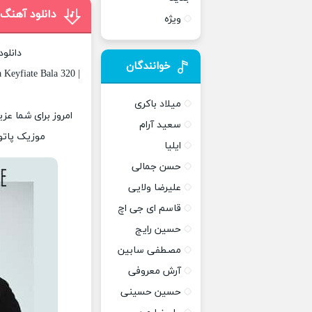
دانلود آهنگ 
ویژه
دانلو
خوانندگان
Keyfiate Bala 320 |
میلاد باکری
امروز برای شما عزی
سعید آرام
موزیک پاتوق
ایلیا
حسن جمالی
علیرضا ولایی
قاسم ای جی اچ
حسین رایج
مصطفی سابین
آرش معروفی
حسین حسینی