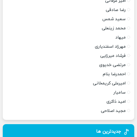
امیر عرفانی
رضا صادقی
سعید شمس
محمد زینعلی
میهاد
مهرزاد اسفندیاری
فرشاد میرزایی
مرتضی خدیوی
احمدرضا بنام
امیرعلی کریمخانی
سامیار
امید ذاکری
مجید اصلاحی
جدیدترین ها