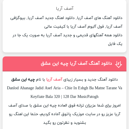
آصف آریا
دانلود آهنگ های آصف آریا, دانلود اهنگ جدید آصف آریا, بیوگرافی
آصف آریا, فول آلبوم آصف آریا با کیفیت عالی
دانلود همه آهنگهای قدیمی و جدید آصف آریا به صورت یک جا در
یک فایل
دانلود آهنگ آصف آریا چیه این عشق
دانلود آهنگ جدید و بسیار زیبای
آصف آریا
با نام
چیه این عشق
Danlod Ahanage Jadid Asef Aria – Chie In Eshgh Ba Matne Tarane Va
Keyfiate Bala 320 | 128 Dar MusicPatogh
امروز برای شما عزیزان ترانه فوق العاده چیه این عشق با صدای آصف
آریا عزیز رو در سایت موزیک پاتوق آماده کردیم، حتما این اهنگ رو
بشنوید و نظرتون رو بگید