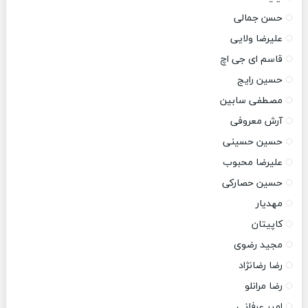
حسن جمالی
علیرضا ولایی
قاسم ای جی اچ
حسین رایج
مصطفی سابین
آرش معروفی
حسین حسینی
علیرضا محبوب
حسین حصارکی
مهدیار
کاپیتان
مجید رضوی
رضا رضانژاد
رضا مرانلو
امیر عرفانی