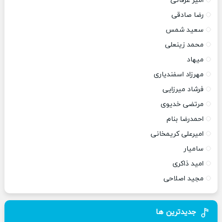
امیر عرفانی
رضا صادقی
سعید شمس
محمد زینعلی
میهاد
مهرزاد اسفندیاری
فرشاد میرزایی
مرتضی خدیوی
احمدرضا بنام
امیرعلی کریمخانی
سامیار
امید ذاکری
مجید اصلاحی
جدیدترین ها