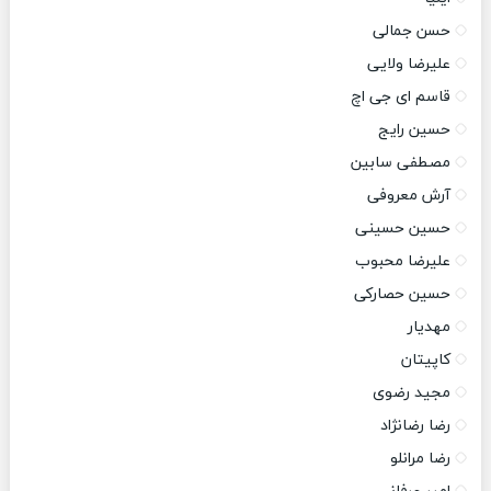
حسن جمالی
علیرضا ولایی
قاسم ای جی اچ
حسین رایج
مصطفی سابین
آرش معروفی
حسین حسینی
علیرضا محبوب
حسین حصارکی
مهدیار
کاپیتان
مجید رضوی
رضا رضانژاد
رضا مرانلو