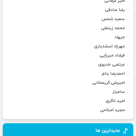
امیر عرفانی
رضا صادقی
سعید شمس
محمد زینعلی
میهاد
مهرزاد اسفندیاری
فرشاد میرزایی
مرتضی خدیوی
احمدرضا بنام
امیرعلی کریمخانی
سامیار
امید ذاکری
مجید اصلاحی
جدیدترین ها