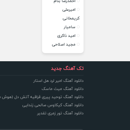
احمدرضا بنام
امیرعلی
کریمخانی
سامیار
امید ذاکری
مجید اصلاحی
تک آهنگ جدید
دانلود آهنگ امیر لرد هل استار
دانلود آهنگ میث ماسک
دانلود آهنگ توحید پیری قراقیه آتش دل (هوش 
دانلود آهنگ کیکاوس صالحی زندایی
دانلود آهنگ تور زمری تقدیر