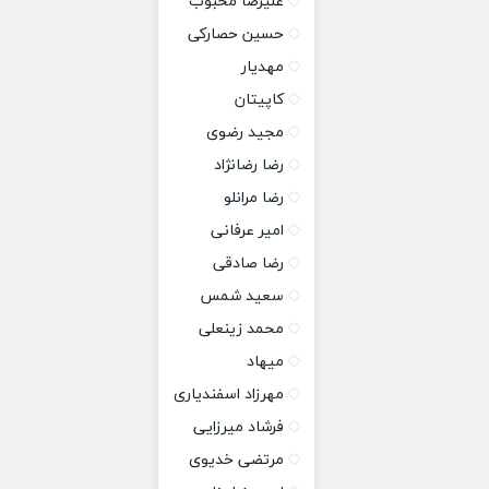
علیرضا محبوب
حسین حصارکی
مهدیار
کاپیتان
مجید رضوی
رضا رضانژاد
رضا مرانلو
امیر عرفانی
رضا صادقی
سعید شمس
محمد زینعلی
میهاد
مهرزاد اسفندیاری
فرشاد میرزایی
مرتضی خدیوی