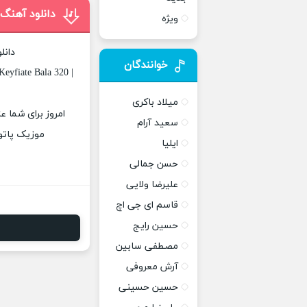
دانلود آهنگ 
ویژه
دانل
خوانندگان
eyfiate Bala 320 |
میلاد باکری
امروز برای شما عز
سعید آرام
موزیک پاتوق
ایلیا
حسن جمالی
علیرضا ولایی
قاسم ای جی اچ
حسین رایج
مصطفی سابین
آرش معروفی
حسین حسینی