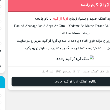
آریا آر گیم یادمه
ود آهنگ جدید و بسیار زیبای
آریا آر گیم
با نام
یادمه
Danlod Ahanage Jadid Arya Ar Gim – Yadame Ba Matne Tarane Va K
128 Dar MusicPatogh
یزان ترانه فوق العاده یادمه با صدای آریا آر گیم عزیز رو در سایت
 آماده کردیم، حتما این اهنگ رو بشنوید و نظرتون رو بگید
م
ب
تک آهنگ جدید
19 دسامبر 2021
0 نظر
دانلود آهنگ آریا آر گیم یادمه