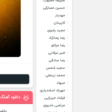
علیرضا محبوب
حسین حصارکی
مهدیار
کاپیتان
مجید رضوی
رضا رضانژاد
رضا مرانلو
امیر عرفانی
رضا صادقی
سعید شمس
محمد زینعلی
میهاد
مهرزاد اسفندیاری
دانلود آهنگ 
فرشاد میرزایی
مرتضی خدیوی
دانلو