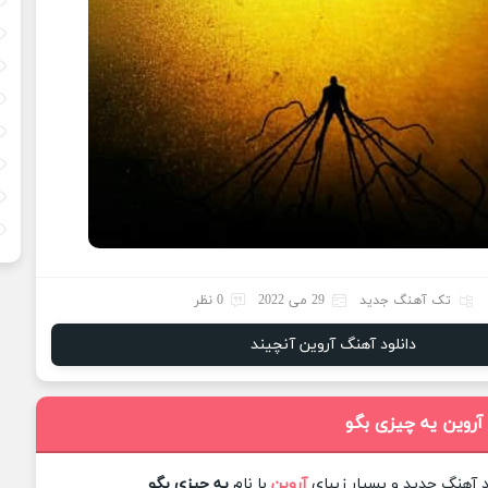
تک آهنگ جدید
29 می 2022
0 نظر
دانلود آهنگ آروین آنچیند
آروین یه چیزی بگو
د آهنگ جدید و بسیار زیبای
آروین
با نام
یه چیزی بگو