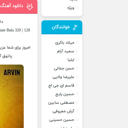
دانلود آهنگ 
ویژه
دا
خوانندگان
ate Bala 320 | 128
میلاد باکری
امروز برای شما عزی
سعید آرام
پاتوق آ
ایلیا
حسن جمالی
علیرضا ولایی
قاسم ای جی اچ
حسین رایج
مصطفی سابین
آرش معروفی
حسین حسینی