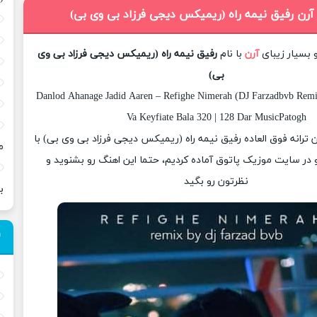
 آرن رفیق نیمه راه (ریمیکس دیجی فرزاد بی وی بی)
 بسیار زیبای
آرن
با نام
رفیق نیمه راه (ریمیکس دیجی فرزاد بی وی
بی)
Danlod Ahanage Jadid Aaren – Refighe Nimerah (DJ Farzadbvb Remi
Va Keyfiate Bala 320 | 128 Dar MusicPatogh
ان ترانه فوق العاده رفیق نیمه راه (ریمیکس دیجی فرزاد بی وی بی) با
م
 در سایت موزیک پاتوق آماده کردیم، حتما این اهنگ رو بشنوید و
نظرتون رو بگید
ب