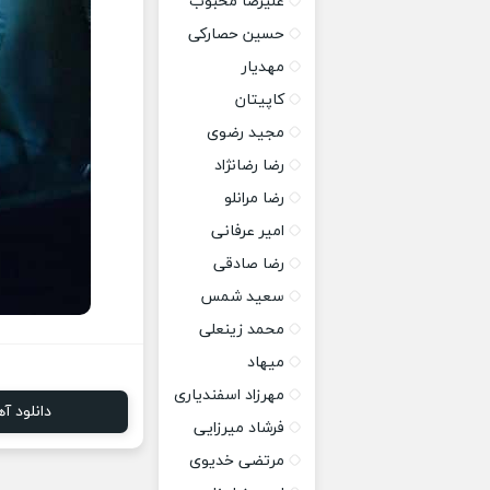
علیرضا محبوب
حسین حصارکی
مهدیار
کاپیتان
مجید رضوی
رضا رضانژاد
رضا مرانلو
امیر عرفانی
رضا صادقی
سعید شمس
محمد زینعلی
میهاد
مهرزاد اسفندیاری
دانلود آ
فرشاد میرزایی
مرتضی خدیوی