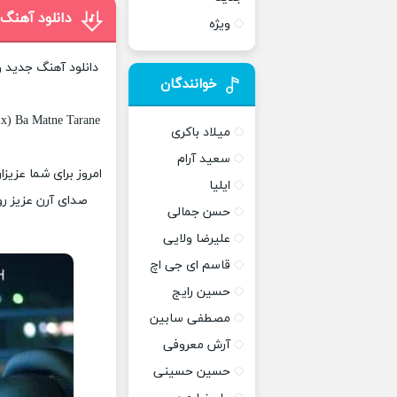
دانلود آهنگ
ویژه
دانلود آهنگ جدید و
خوانندگان
x) Ba Matne Tarane
میلاد باکری
سعید آرام
امروز برای شما عزیز
ایلیا
صدای آرن عزیز رو
حسن جمالی
علیرضا ولایی
قاسم ای جی اچ
حسین رایج
مصطفی سابین
آرش معروفی
حسین حسینی