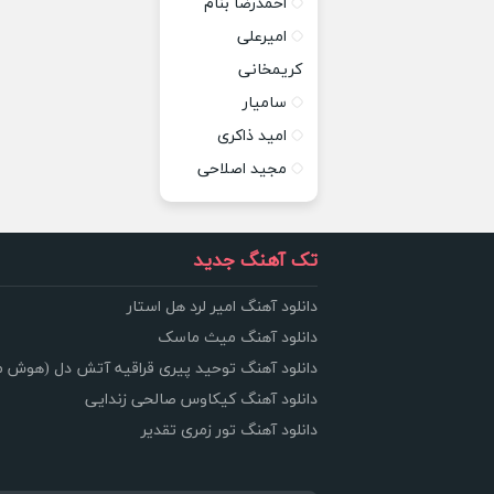
احمدرضا بنام
امیرعلی
کریمخانی
سامیار
امید ذاکری
مجید اصلاحی
تک آهنگ جدید
دانلود آهنگ امیر لرد هل استار
دانلود آهنگ میث ماسک
دانلود آهنگ توحید پیری قراقیه آتش دل (هوش 
دانلود آهنگ کیکاوس صالحی زندایی
دانلود آهنگ تور زمری تقدیر