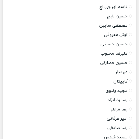
قاسم ای جی اچ
حسین رایج
مصطفی سابین
آرش معروفی
حسین حسینی
علیرضا محبوب
حسین حصارکی
مهدیار
کاپیتان
مجید رضوی
رضا رضانژاد
رضا مرانلو
امیر عرفانی
رضا صادقی
سعید شمس