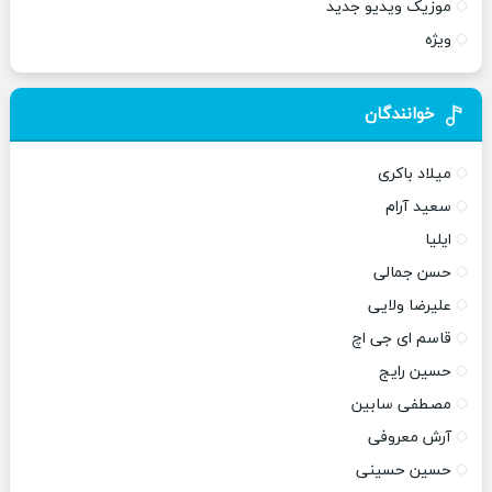
موزیک ویدیو جدید
ویژه
خوانندگان
میلاد باکری
سعید آرام
ایلیا
حسن جمالی
علیرضا ولایی
قاسم ای جی اچ
حسین رایج
مصطفی سابین
آرش معروفی
حسین حسینی