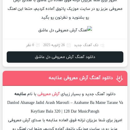
امروز برای شما عزیزان ترانه فوق العاده دل عاشق با صدای آرش
معروفی عزیز رو در سایت موزیک پاتوق آماده کردیم، حتما این اهنگ
رو بشنوید و نظرتون رو بگید
تک آهنگ جدید
26 ژانویه 2025
0 نظر
دانلود آهنگ آرش معروفی دل عاشق
دانلود آهنگ آرش معروفی عذابمه
دانلود آهنگ جدید و بسیار زیبای
آرش معروفی
با نام
عذابمه
Danlod Ahanage Jadid Arash Maroufi – Azabame Ba Matne Tarane Va
Keyfiate Bala 320 | 128 Dar MusicPatogh
امروز برای شما عزیزان ترانه فوق العاده عذابمه با صدای آرش معروفی
عزیز رو در سایت موزیک پاتوق آماده کردیم، حتما این اهنگ رو