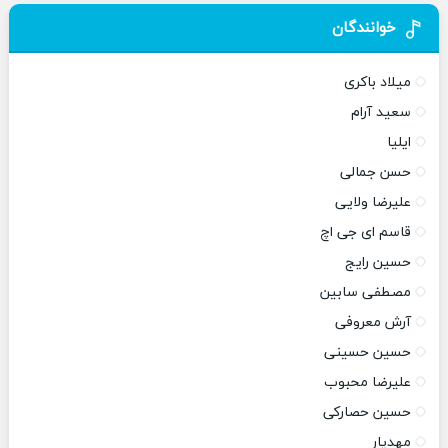
خوانندگان
میلاد باکری
سعید آرام
ایلیا
حسن جمالی
علیرضا ولایی
قاسم ای جی اچ
حسین رایج
مصطفی سابین
آرش معروفی
حسین حسینی
علیرضا محبوب
حسین حصارکی
مهدیار