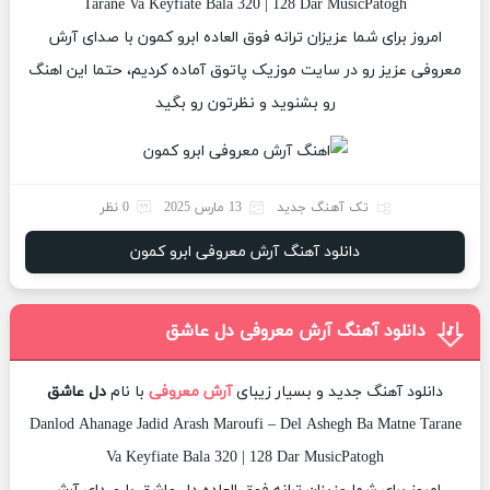
Tarane Va Keyfiate Bala 320 | 128 Dar MusicPatogh
امروز برای شما عزیزان ترانه فوق العاده ابرو کمون با صدای آرش
معروفی عزیز رو در سایت موزیک پاتوق آماده کردیم، حتما این اهنگ
رو بشنوید و نظرتون رو بگید
تک آهنگ جدید
13 مارس 2025
0 نظر
دانلود آهنگ آرش معروفی ابرو کمون
دانلود آهنگ آرش معروفی دل عاشق
دانلود آهنگ جدید و بسیار زیبای
آرش معروفی
با نام
دل عاشق
Danlod Ahanage Jadid Arash Maroufi – Del Ashegh Ba Matne Tarane
Va Keyfiate Bala 320 | 128 Dar MusicPatogh