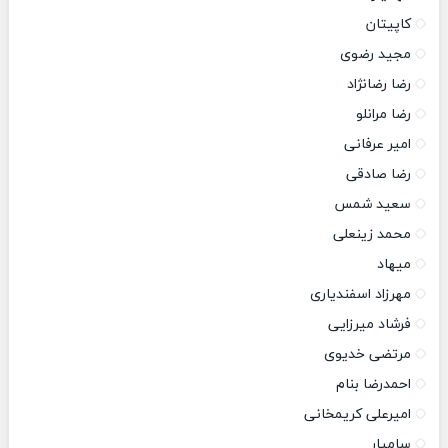
کاپیتان
مجید رضوی
رضا رضانژاد
رضا مرانلو
امیر عرفانی
رضا صادقی
سعید شمس
محمد زینعلی
میهاد
مهرزاد اسفندیاری
فرشاد میرزایی
مرتضی خدیوی
احمدرضا بنام
امیرعلی کریمخانی
سامیار