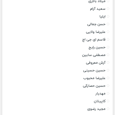
میلاد باکری
سعید آرام
ایلیا
حسن جمالی
علیرضا ولایی
قاسم ای جی اچ
حسین رایج
مصطفی سابین
آرش معروفی
حسین حسینی
علیرضا محبوب
حسین حصارکی
مهدیار
کاپیتان
مجید رضوی