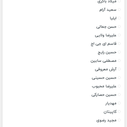
میلاد باکری
سعید آرام
ایلیا
حسن جمالی
علیرضا ولایی
قاسم ای جی اچ
حسین رایج
مصطفی سابین
آرش معروفی
حسین حسینی
علیرضا محبوب
حسین حصارکی
مهدیار
کاپیتان
مجید رضوی