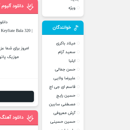
دانلود آلبوم 
ویژه
دانلو
خوانندگان
Keyfiate Bala 320 |
میلاد باکری
امروز برای شما عز
سعید آرام
موزیک پاتوق
ایلیا
حسن جمالی
علیرضا ولایی
قاسم ای جی اچ
حسین رایج
مصطفی سابین
آرش معروفی
دانلود آهنگ
حسین حسینی