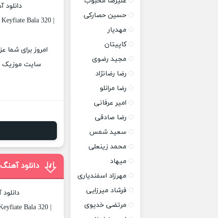
علیرضا محبوب
دانلود 
حسین حصارکی
Keyfiate Bala 320 |
مهدیار
کاپیتان
امروز برای شما عز
مجید رضوی
سایت موزیک پات
رضا رضانژاد
رضا مرانلو
امیر عرفانی
رضا صادقی
سعید شمس
محمد زینعلی
میهاد
دانلود آهنگ
مهرزاد اسفندیاری
فرشاد میرزایی
دانلود 
مرتضی خدیوی
eyfiate Bala 320 |