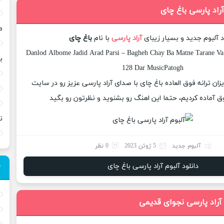
آراد پارسی باغ چای
م
د آلبوم جدید و بسیار زیبای
آراد پارسی
با نام
باغ چای
Danlod Albome Jadid Arad Parsi – Bagheh Chay Ba Matne Tarane Va 
ب
128 Dar MusicPatogh
یزان ترانه فوق العاده باغ چای با صدای آراد پارسی عزیز رو در سایت
 آماده کردیم، حتما این اهنگ رو بشنوید و نظرتون رو بگید
ن
آلبوم جدید
5 ژوئن 2023
0 نظر
دانلود آلبوم آراد پارسی باغ چای
 آراد پارسی نجوای قدیمی