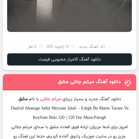
تک آهنگ جدید
31 ژانویه 2021
0 نظر
دانلود آهنگ کامیار محبوبی فرصت
دانلود آهنگ میثم جلالی عشق
دانلود آهنگ جدید و بسیار زیبای
میثم جلالی
با نام
عشق
Danlod Ahanage Jadid Meysam Jalali – Eshgh Ba Matne Tarane Va
Keyfiate Bala 320 | 128 Dar MusicPatogh
امروز برای شما عزیزان ترانه فوق العاده عشق با صدای میثم جلالی
عزیز رو در سایت موزیک پاتوق آماده کردیم، حتما این اهنگ رو