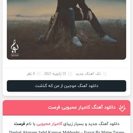
تک آهنگ جدید
31 ژانویه 2021
0 نظر
دانلود آهنگ موجین از من که گذشت
دانلود آهنگ کامیار محبوبی فرصت
دانلود آهنگ جدید و بسیار زیبای
کامیار محبوبی
با نام
فرصت
Danlod Ahanage Jadid Kamyar Mahboubi – Forsat Ba Matne Tarane