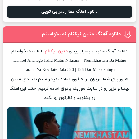
دانلود آهنگ عطا رادفر بی تویی
دانلود آهنگ متین نیکنام نمیخواستم
دانلود آهنگ جدید و بسیار زیبای
متین نیکنام
با نام
نمیخواستم
Danlod Ahanage Jadid Matin Niknam – Nemikhastam Ba Matne
Tarane Va Keyfiate Bala 320 | 128 Dar MusicPatogh
امروز برای شما عزیزان ترانه فوق العاده نمیخواستم با صدای متین
نیکنام عزیز رو در سایت موزیک پاتوق آماده کردیم، حتما این اهنگ
رو بشنوید و نظرتون رو بگید