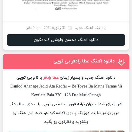
تک آهنگ جدید
31 ژانویه 2021
0 نظر
دانلود آهنگ محسن چاوشی گندمگون
دانلود آهنگ عطا رادفر بی تویی
دانلود آهنگ جدید و بسیار زیبای
عطا رادفر
با نام
بی تویی
Danlod Ahanage Jadid Ata Radfar – Be Toyee Ba Matne Tarane Va
Keyfiate Bala 320 | 128 Dar MusicPatogh
امروز برای شما عزیزان ترانه فوق العاده بی تویی با صدای عطا رادفر
عزیز رو در سایت موزیک پاتوق آماده کردیم، حتما این اهنگ رو
بشنوید و نظرتون رو بگید