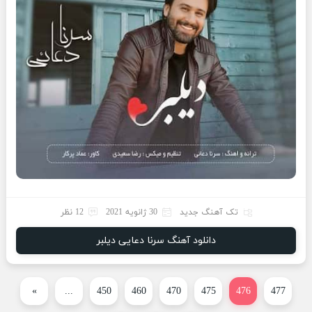
تک آهنگ جدید
30 ژانویه 2021
12 نظر
دانلود آهنگ سرنا دعایی دیلبر
»
...
450
460
470
475
476
477