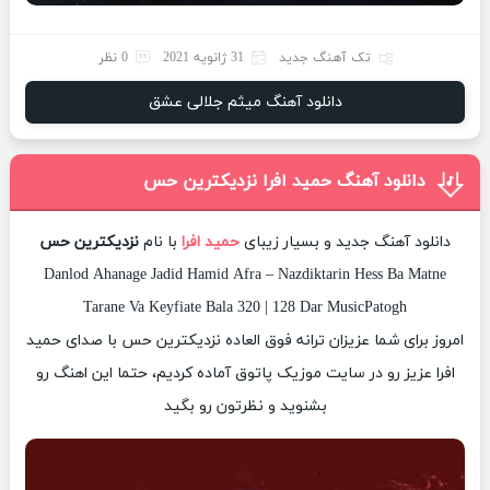
تک آهنگ جدید
31 ژانویه 2021
0 نظر
دانلود آهنگ میثم جلالی عشق
دانلود آهنگ حمید افرا نزدیکترین حس
دانلود آهنگ جدید و بسیار زیبای
حمید افرا
با نام
نزدیکترین حس
Danlod Ahanage Jadid Hamid Afra – Nazdiktarin Hess Ba Matne
Tarane Va Keyfiate Bala 320 | 128 Dar MusicPatogh
امروز برای شما عزیزان ترانه فوق العاده نزدیکترین حس با صدای حمید
افرا عزیز رو در سایت موزیک پاتوق آماده کردیم، حتما این اهنگ رو
بشنوید و نظرتون رو بگید