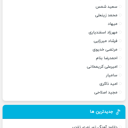
سعید شمس
محمد زینعلی
میهاد
مهرزاد اسفندیاری
فرشاد میرزایی
مرتضی خدیوی
احمدرضا بنام
امیرعلی کریمخانی
سامیار
امید ذاکری
مجید اصلاحی
جدیدترین ها
دانلود آهنگ تور زمری تقدیر