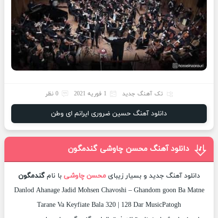
تک آهنگ جدید
1 فوریه 2021
0 نظر
دانلود آهنگ حسین ضروری ایرانم ای وطن
دانلود آهنگ محسن چاوشی گندمگون
دانلود آهنگ جدید و بسیار زیبای
محسن چاوشی
با نام
گندمگون
Danlod Ahanage Jadid Mohsen Chavoshi – Ghandom goon Ba Matne
Tarane Va Keyfiate Bala 320 | 128 Dar MusicPatogh