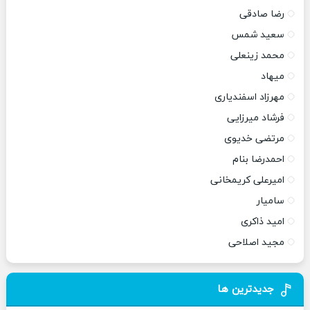
رضا صادقی
سعید شمس
محمد زینعلی
میهاد
مهرزاد اسفندیاری
فرشاد میرزایی
مرتضی خدیوی
احمدرضا بنام
امیرعلی کریمخانی
سامیار
امید ذاکری
مجید اصلاحی
جدیدترین ها