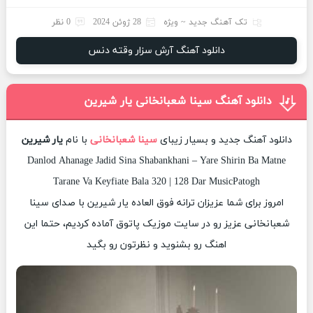
تک آهنگ جدید ~ ویژه
28 ژوئن 2024
0 نظر
دانلود آهنگ آرش سزار وقته دنس
دانلود آهنگ سینا شعبانخانی یار شیرین
دانلود آهنگ جدید و بسیار زیبای
سینا شعبانخانی
با نام
یار شیرین
Danlod Ahanage Jadid Sina Shabankhani – Yare Shirin Ba Matne
Tarane Va Keyfiate Bala 320 | 128 Dar MusicPatogh
امروز برای شما عزیزان ترانه فوق العاده یار شیرین با صدای سینا
شعبانخانی عزیز رو در سایت موزیک پاتوق آماده کردیم، حتما این
اهنگ رو بشنوید و نظرتون رو بگید