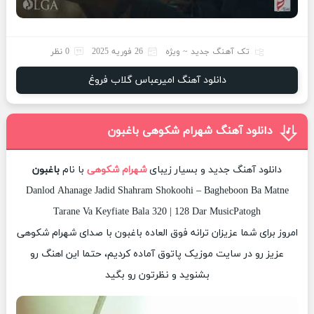
تک آهنگ جدید ~ ویژه
26 فوریه 2025
0 نظر
دانلود آهنگ امیرعباس گلاب فروغ
دانلود آهنگ شهرام شکوهی باغبون
دانلود آهنگ جدید و بسیار زیبای
شهرام شکوهی
با نام
باغبون
Danlod Ahanage Jadid Shahram Shokoohi – Bagheboon Ba Matne
Tarane Va Keyfiate Bala 320 | 128 Dar MusicPatogh
امروز برای شما عزیزان ترانه فوق العاده باغبون با صدای شهرام شکوهی
عزیز رو در سایت موزیک پاتوق آماده کردیم، حتما این اهنگ رو
بشنوید و نظرتون رو بگید