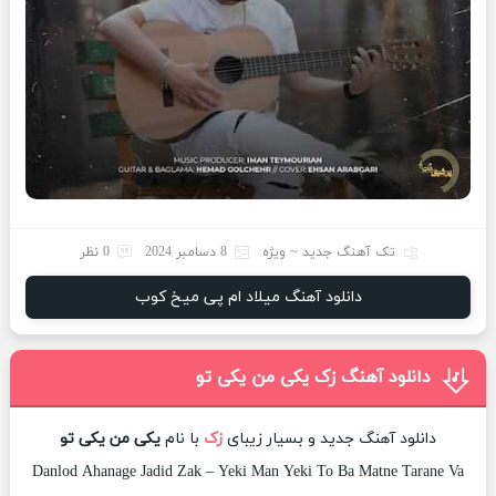
تک آهنگ جدید ~ ویژه
8 دسامبر 2024
0 نظر
دانلود آهنگ میلاد ام پی میخ کوب
دانلود آهنگ زک یکی من یکی تو
دانلود آهنگ جدید و بسیار زیبای
زک
با نام
یکی من یکی تو
Danlod Ahanage Jadid Zak – Yeki Man Yeki To Ba Matne Tarane Va