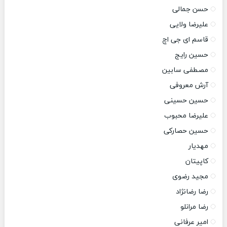
حسن جمالی
علیرضا ولایی
قاسم ای جی اچ
حسین رایج
مصطفی سابین
آرش معروفی
حسین حسینی
علیرضا محبوب
حسین حصارکی
مهدیار
کاپیتان
مجید رضوی
رضا رضانژاد
رضا مرانلو
امیر عرفانی