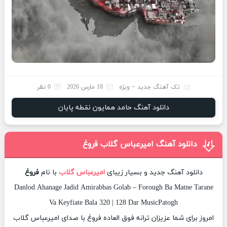
تک آهنگ جدید ~ ویژه
18 مارس 2026
0 نظر
دانلود آهنگ حامد همایون نقطه پایان
دانلود آهنگ امیرعباس گلاب فروغ
دانلود آهنگ جدید و بسیار زیبای
امیرعباس گلاب
با نام
فروغ
Danlod Ahanage Jadid Amirabbas Golab – Forough Ba Matne Tarane
Va Keyfiate Bala 320 | 128 Dar MusicPatogh
امروز برای شما عزیزان ترانه فوق العاده فروغ با صدای امیرعباس گلاب