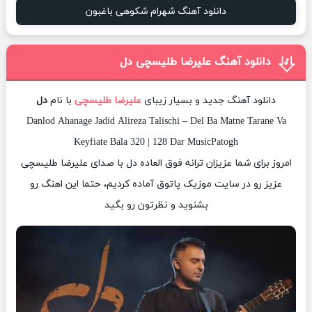
دانلود آهنگ شهرام شکوهی باغبون
دانلود آهنگ علیرضا طلیسچی دل
دانلود آهنگ جدید و بسیار زیبای
علیرضا طلیسچی
با نام
دل
Danlod Ahanage Jadid Alireza Talischi – Del Ba Matne Tarane Va
Keyfiate Bala 320 | 128 Dar MusicPatogh
امروز برای شما عزیزان ترانه فوق العاده دل با صدای علیرضا طلیسچی
عزیز رو در سایت موزیک پاتوق آماده کردیم، حتما این اهنگ رو
بشنوید و نظرتون رو بگید