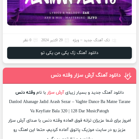
تک آهنگ جدید ~ ویژه
29 اکتبر 2024
0 نظر
دانلود آهنگ زک یکی من یکی تو
دانلود آهنگ آرش سزار وقته دنس
دانلود آهنگ جدید و بسیار زیبای
آرش سزار
با نام
وقته دنس
Danlod Ahanage Jadid Arash Sezar – Vaghte Dance Ba Matne Tarane
Va Keyfiate Bala 320 | 128 Dar MusicPatogh
امروز برای شما عزیزان ترانه فوق العاده وقته دنس با صدای آرش سزار
عزیز رو در سایت موزیک پاتوق آماده کردیم، حتما این اهنگ رو