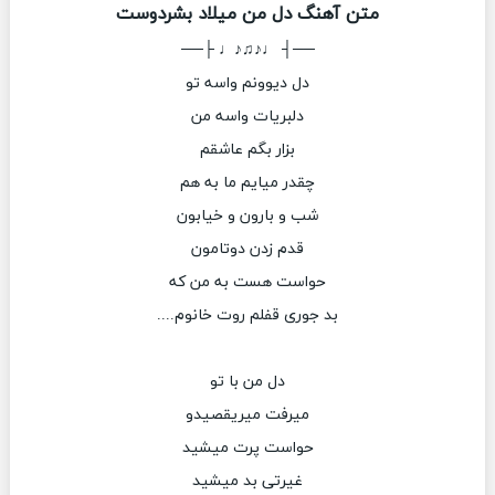
متن آهنگ دل من میلاد بشردوست
──┤ ♩♪♫♪♩ ├──
دل دیوونم‌ واسه تو
دلبریات واسه من
بزار بگم عاشقم
چقدر میایم ما به هم
شب و بارون و خیابون
قدم زدن دوتامون
حواست هست به من که
بد جوری قفلم روت خانوم....
دل من با تو
میرفت میریقصیدو
حواست پرت میشید
غیرتی بد میشید