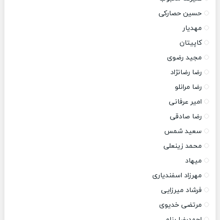
حسین حصارکی
مهدیار
کاپیتان
مجید رضوی
رضا رضانژاد
رضا مرانلو
امیر عرفانی
رضا صادقی
سعید شمس
محمد زینعلی
میهاد
مهرزاد اسفندیاری
فرشاد میرزایی
مرتضی خدیوی
احمدرضا بنام