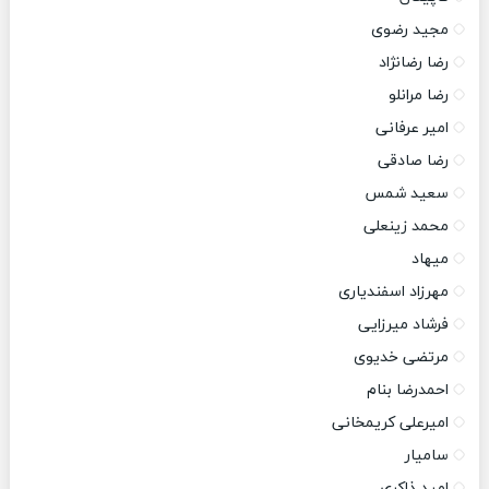
مجید رضوی
رضا رضانژاد
رضا مرانلو
امیر عرفانی
رضا صادقی
سعید شمس
محمد زینعلی
میهاد
مهرزاد اسفندیاری
فرشاد میرزایی
مرتضی خدیوی
احمدرضا بنام
امیرعلی کریمخانی
سامیار
امید ذاکری