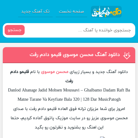
صفحه نخست
تک آهنگ جدید
جستجو
دانلود آهنگ محسن موسوی قلبمو دادم رفت
دانلود آهنگ جدید و بسیار زیبای
محسن موسوی
با نام
قلبمو دادم
رفت
Danlod Ahanage Jadid Mohsen Moussavi – Ghalbamo Dadam Raft Ba
Matne Tarane Va Keyfiate Bala 320 | 128 Dar MusicPatogh
امروز برای شما عزیزان ترانه فوق العاده قلبمو دادم رفت با صدای
محسن موسوی عزیز رو در سایت موزیک پاتوق آماده کردیم، حتما
این اهنگ رو بشنوید و نظرتون رو بگید