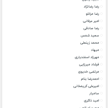
رضا رضانژاد
رضا مرانلو
امیر عرفانی
رضا صادقی
سعید شمس
محمد زینعلی
میهاد
مهرزاد اسفندیاری
فرشاد میرزایی
مرتضی خدیوی
احمدرضا بنام
امیرعلی کریمخانی
سامیار
امید ذاکری
مجید اصلاحی