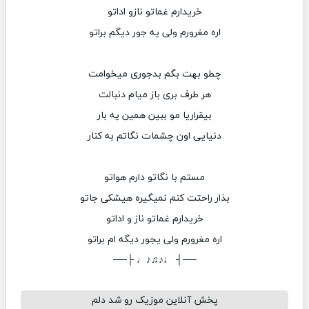
خریدارم غماتو نازو اداتو
اره مغرورم ولی یه جور دیگم براتو
چطو بهت بگم بدجوری میخوامت
هر طرف بری باز میام دنبالت
بیقراریا مو ببین همین یه بار
دنیایی اون چشمات نگاتم به کنار
مستم با نگاتو دارم هواتو
بذار راحتت کنم نمیگیره هیشکی جاتو
خریدارم غماتو ناز و اداتو
اره مغرورم ولی یجور دیگه ام براتو
──┤ ♩♪♫♪♩ ├──
پخش آنلاین موزیک رو شد دلم