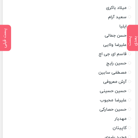
میلاد باکری
سعید آرام
ایلیا
پست قبلی
حسن جمالی
پ
س
ت
ب
ع
د
علیرضا ولایی
قاسم ای جی اچ
حسین رایج
مصطفی سابین
آرش معروفی
حسین حسینی
علیرضا محبوب
حسین حصارکی
مهدیار
کاپیتان
مجید رضوی