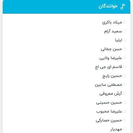
خوانندگان
میلاد باکری
سعید آرام
ایلیا
حسن جمالی
علیرضا ولایی
قاسم ای جی اچ
حسین رایج
مصطفی سابین
آرش معروفی
حسین حسینی
علیرضا محبوب
حسین حصارکی
مهدیار