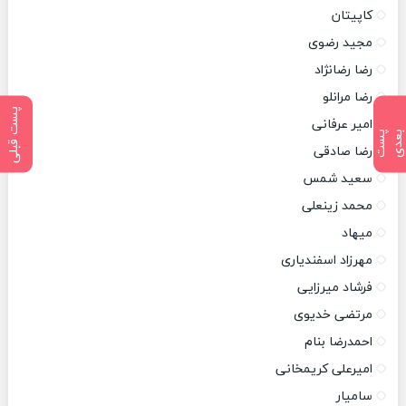
کاپیتان
مجید رضوی
رضا رضانژاد
رضا مرانلو
پست قبلی
امیر عرفانی
پ
س
ت
ب
ع
د
رضا صادقی
سعید شمس
محمد زینعلی
میهاد
مهرزاد اسفندیاری
فرشاد میرزایی
مرتضی خدیوی
احمدرضا بنام
امیرعلی کریمخانی
سامیار