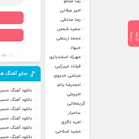
رضا مرانلو
امیر عرفانی
رضا صادقی
سعید شمس
پ
س
ت
ب
ع
د
محمد زینعلی
میهاد
تک آ
مهرزاد اسفندیاری
فرشاد میرزایی
سایر آهنگ ها
مرتضی خدیوی
احمدرضا بنام
دانلود آهنگ حسین
امیرعلی
دانلود آهنگ حسی
کریمخانی
دانلود آهنگ حسین
سامیار
دانلود آهنگ حسین
امید ذاکری
دانلود آهنگ حسین
مجید اصلاحی
دانلود آهنگ حسی