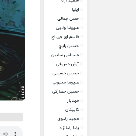
سعید آرام
ایلیا
حسن جمالی
علیرضا ولایی
قاسم ای جی اچ
حسین رایج
مصطفی سابین
آرش معروفی
حسین حسینی
علیرضا محبوب
حسین حصارکی
مهدیار
کاپیتان
مجید رضوی
رضا رضانژاد