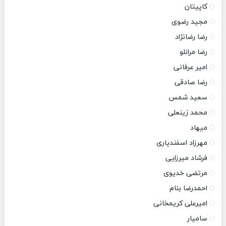
کاپیتان
مجید رضوی
رضا رضانژاد
رضا مرانلو
امیر عرفانی
رضا صادقی
سعید شمس
محمد زینعلی
میهاد
مهرزاد اسفندیاری
فرشاد میرزایی
مرتضی خدیوی
احمدرضا بنام
امیرعلی کریمخانی
سامیار