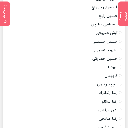
قاسم ای جی اچ
پست قبلی
پ
س
ت
ب
ع
د
حسین رایج
مصطفی سابین
آرش معروفی
حسین حسینی
علیرضا محبوب
حسین حصارکی
مهدیار
کاپیتان
مجید رضوی
رضا رضانژاد
رضا مرانلو
امیر عرفانی
رضا صادقی
سعید شمس