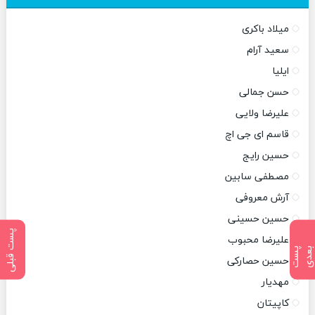
میلاد باکری
سعید آرام
ایلیا
حسن جمالی
علیرضا ولایی
قاسم ای جی اچ
حسین رایج
مصطفی سابین
آرش معروفی
حسین حسینی
پست قبلی
علیرضا محبوب
پ
س
ت
ب
ع
د
حسین حصارکی
مهدیار
کاپیتان