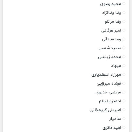
مجید رضوی
رضا رضانژاد
رضا مرانلو
امیر عرفانی
رضا صادقی
سعید شمس
محمد زینعلی
میهاد
مهرزاد اسفندیاری
فرشاد میرزایی
مرتضی خدیوی
احمدرضا بنام
امیرعلی کریمخانی
سامیار
امید ذاکری