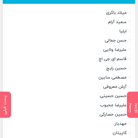
میلاد باکری
سعید آرام
ایلیا
حسن جمالی
علیرضا ولایی
قاسم ای جی اچ
حسین رایج
مصطفی سابین
آرش معروفی
حسین حسینی
پست قبلی
علیرضا محبوب
پ
س
ت
ب
ع
د
حسین حصارکی
مهدیار
کاپیتان