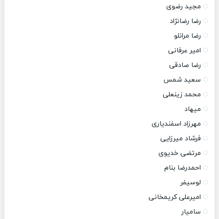
مجید رضوی
رضا رضانژاد
رضا مرانلو
امیر عرفانی
رضا صادقی
سعید شمس
محمد زینعلی
میهاد
مهرزاد اسفندیاری
فرشاد میرزایی
مرتضی خدیوی
احمدرضا بنام
لوسیفر
امیرعلی کریمخانی
سامیار