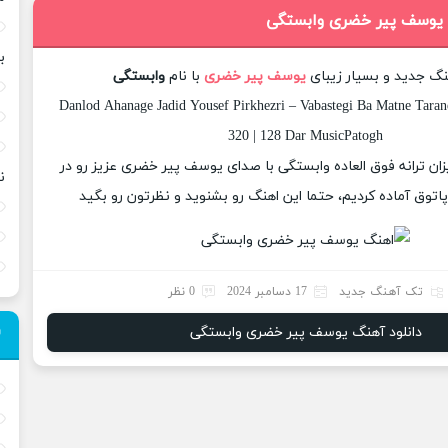
 یوسف پیر خضری وابستگی
ب
هنگ جدید و بسیار زیبای
یوسف پیر خضری
با نام
وابستگی
Danlod Ahanage Jadid Yousef Pirkhezri – Vabastegi Ba Matne Taran
320 | 128 Dar MusicPatogh
یزان ترانه فوق العاده وابستگی با صدای یوسف پیر خضری عزیز رو در
ن
وق آماده کردیم، حتما این اهنگ رو بشنوید و نظرتون رو بگید
تک آهنگ جدید
17 دسامبر 2024
0 نظر
دانلود آهنگ یوسف پیر خضری وابستگی