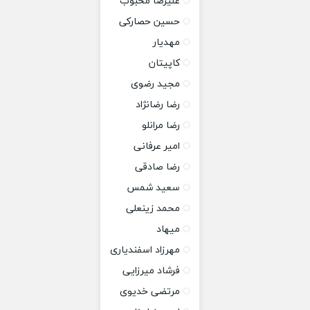
علیرضا محبوب
حسین حصارکی
مهدیار
کاپیتان
مجید رضوی
رضا رضانژاد
رضا مرانلو
امیر عرفانی
رضا صادقی
سعید شمس
محمد زینعلی
میهاد
مهرزاد اسفندیاری
فرشاد میرزایی
مرتضی خدیوی