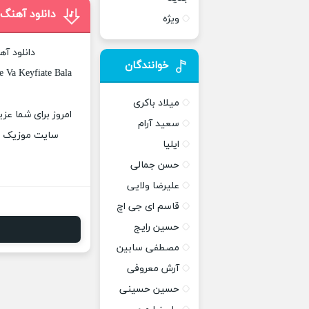
دانلود آهنگ
ویژه
دانلود آ
خوانندگان
e Va Keyfiate Bala
میلاد باکری
امروز برای شما عز
سعید آرام
سایت موزیک پات
ایلیا
حسن جمالی
علیرضا ولایی
قاسم ای جی اچ
حسین رایج
مصطفی سابین
آرش معروفی
حسین حسینی