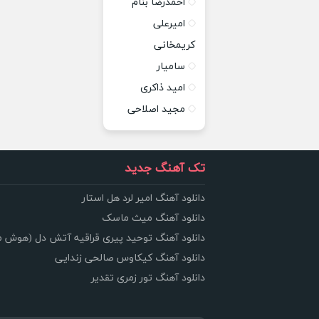
احمدرضا بنام
امیرعلی
کریمخانی
سامیار
امید ذاکری
مجید اصلاحی
تک آهنگ جدید
دانلود آهنگ امیر لرد هل استار
دانلود آهنگ میث ماسک
دانلود آهنگ توحید پیری قراقیه آتش دل (هوش 
دانلود آهنگ کیکاوس صالحی زندایی
دانلود آهنگ تور زمری تقدیر