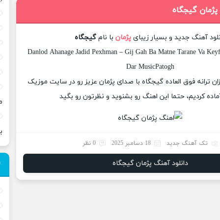
 پژمان گیجگاه
نلود آهنگ جدید و بسیار زیبای
پژمان
با نام
گیجگاه
Danlod Ahanage Jadid Pexhman – Gij Gah Ba Matne Tarane Va Keyfi
Dar MusicPatogh
زان ترانه فوق العاده گیجگاه با صدای پژمان عزیز رو در سایت موزیک
ماده کردیم، حتما این اهنگ رو بشنوید و نظرتون رو بگید
م
ب
تک آهنگ جدید
18 دسامبر 2025
0 نظر
دانلود آهنگ پژمان گیجگاه