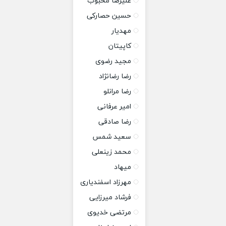
علیرضا محبوب
حسین حصارکی
مهدیار
کاپیتان
مجید رضوی
رضا رضانژاد
رضا مرانلو
امیر عرفانی
رضا صادقی
سعید شمس
محمد زینعلی
میهاد
مهرزاد اسفندیاری
فرشاد میرزایی
مرتضی خدیوی