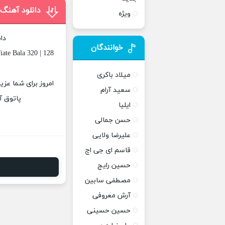
دانلود آهنگ
ویژه
دا
خوانندگان
ate Bala 320 | 128
میلاد باکری
امروز برای شما عزی
سعید آرام
پاتوق آ
ایلیا
حسن جمالی
علیرضا ولایی
قاسم ای جی اچ
حسین رایج
مصطفی سابین
آرش معروفی
حسین حسینی