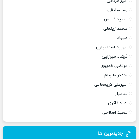
امیر عرفانی
رضا صادقی
سعید شمس
محمد زینعلی
میهاد
مهرزاد اسفندیاری
فرشاد میرزایی
مرتضی خدیوی
احمدرضا بنام
امیرعلی کریمخانی
سامیار
امید ذاکری
مجید اصلاحی
جدیدترین ها