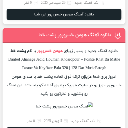
تک آهنگ جدید
29 سپتامبر 2025
0 نظر
دانلود آهنگ هومن خسروپور این شبا
دانلود آهنگ هومن خسروپور پشت خط
دانلود آهنگ جدید و بسیار زیبای
هومن خسروپور
با نام
پشت خط
Danlod Ahanage Jadid Houman Khosropour – Poshte Khat Ba Matne
Tarane Va Keyfiate Bala 320 | 128 Dar MusicPatogh
امروز برای شما عزیزان ترانه فوق العاده پشت خط با صدای هومن
خسروپور عزیز رو در سایت موزیک پاتوق آماده کردیم، حتما این اهنگ
رو بشنوید و نظرتون رو بگید
تک آهنگ جدید
5 ژوئن 2025
0 نظر