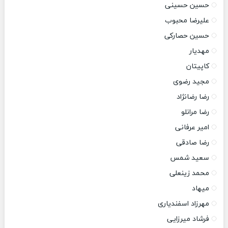
حسین حسینی
علیرضا محبوب
حسین حصارکی
مهدیار
کاپیتان
مجید رضوی
رضا رضانژاد
رضا مرانلو
امیر عرفانی
رضا صادقی
سعید شمس
محمد زینعلی
میهاد
مهرزاد اسفندیاری
فرشاد میرزایی