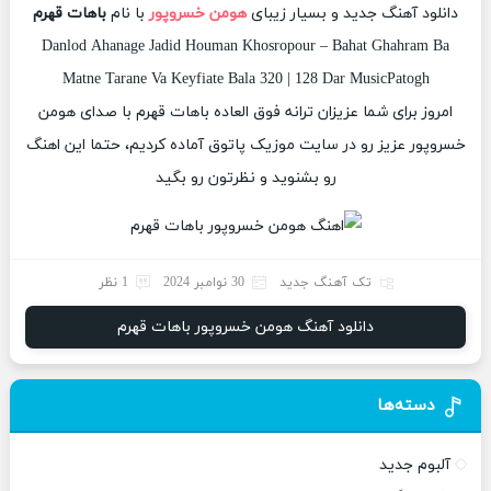
دانلود آهنگ جدید و بسیار زیبای
هومن خسروپور
با نام
باهات قهرم
Danlod Ahanage Jadid Houman Khosropour – Bahat Ghahram Ba
Matne Tarane Va Keyfiate Bala 320 | 128 Dar MusicPatogh
امروز برای شما عزیزان ترانه فوق العاده باهات قهرم با صدای هومن
خسروپور عزیز رو در سایت موزیک پاتوق آماده کردیم، حتما این اهنگ
رو بشنوید و نظرتون رو بگید
تک آهنگ جدید
30 نوامبر 2024
1 نظر
دانلود آهنگ هومن خسروپور باهات قهرم
دسته‌ها
آلبوم جدید