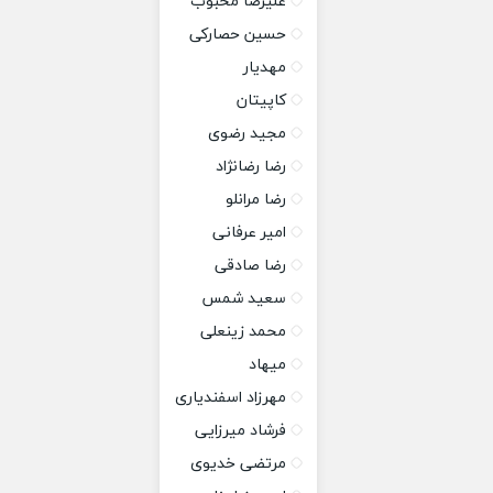
علیرضا محبوب
حسین حصارکی
مهدیار
کاپیتان
مجید رضوی
رضا رضانژاد
رضا مرانلو
امیر عرفانی
رضا صادقی
سعید شمس
محمد زینعلی
میهاد
مهرزاد اسفندیاری
فرشاد میرزایی
مرتضی خدیوی