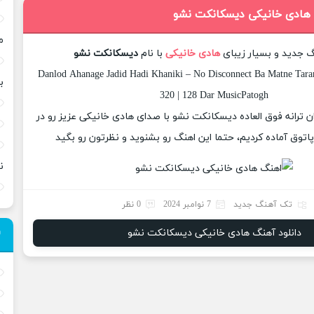
 هادی خانیکی دیسکانکت نشو
م
گ جدید و بسیار زیبای
هادی خانیکی
با نام
دیسکانکت نشو
Danlod Ahanage Jadid Hadi Khaniki – No Disconnect Ba Matne Taran
ب
320 | 128 Dar MusicPatogh
ان ترانه فوق العاده دیسکانکت نشو با صدای هادی خانیکی عزیز رو در
وق آماده کردیم، حتما این اهنگ رو بشنوید و نظرتون رو بگید
ن
تک آهنگ جدید
7 نوامبر 2024
0 نظر
دانلود آهنگ هادی خانیکی دیسکانکت نشو