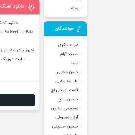
دانلود آهنگ
ویژه
دانلود آهن
خوانندگان
e Va Keyfiate Bala
میلاد باکری
امروز برای شما عزیز
سعید آرام
سایت موزیک پات
ایلیا
حسن جمالی
علیرضا ولایی
قاسم ای جی اچ
حسین رایج
مصطفی سابین
آرش معروفی
حسین حسینی