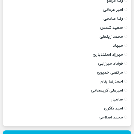
رضا مرانلو
امیر عرفانی
رضا صادقی
سعید شمس
محمد زینعلی
میهاد
مهرزاد اسفندیاری
فرشاد میرزایی
مرتضی خدیوی
احمدرضا بنام
امیرعلی کریمخانی
سامیار
امید ذاکری
مجید اصلاحی