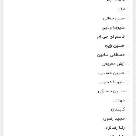
سعید آرام
ایلیا
حسن جمالی
علیرضا ولایی
قاسم ای جی اچ
حسین رایج
مصطفی سابین
آرش معروفی
حسین حسینی
علیرضا محبوب
حسین حصارکی
مهدیار
کاپیتان
مجید رضوی
رضا رضانژاد