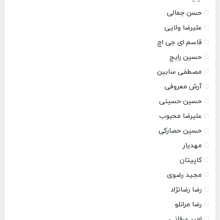
حسن جمالی
علیرضا ولایی
قاسم ای جی اچ
حسین رایج
مصطفی سابین
آرش معروفی
حسین حسینی
علیرضا محبوب
حسین حصارکی
مهدیار
کاپیتان
مجید رضوی
رضا رضانژاد
رضا مرانلو
امیر عرفانی