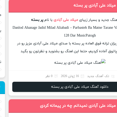
میلاد علی آبادی پر بسته
م
آهنگ جدید و بسیار زیبای
میلاد علی آبادی
با نام
پر بسته
Danlod Ahanage Jadid Milad Aliabadi – Parbasteh Ba Matne Tarane Va
ب
128 Dar MusicPatogh
یزان ترانه فوق العاده پر بسته با صدای میلاد علی آبادی عزیز رو در
وق آماده کردیم، حتما این اهنگ رو بشنوید و نظرتون رو بگید
ن
تک آهنگ جدید
16 ژوئن 2026
0 نظر
دانلود آهنگ میلاد علی آبادی پر بسته
میلاد علی آبادی نمیدانم چه در پیمانه کردی