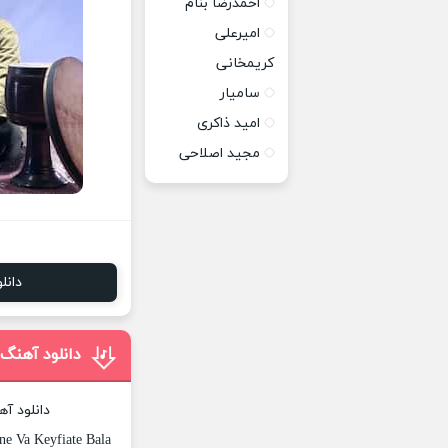
احمدرضا بنام
امیرعلی
کریمخانی
سامیار
امید ذاکری
مجید اصلاحی
دانل
دانلود آهنگ 
دانلود آ
e Va Keyfiate Bala