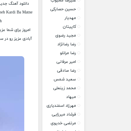
علیرضا محبوب
دانلود آهنگ جدید
حسین حصارکی
neh Kardi Ba Matne
مهدیار
h
کاپیتان
امروز برای شما عزی
مجید رضوی
آبادی عزیز رو در س
رضا رضانژاد
رضا مرانلو
امیر عرفانی
رضا صادقی
سعید شمس
محمد زینعلی
میهاد
مهرزاد اسفندیاری
فرشاد میرزایی
مرتضی خدیوی