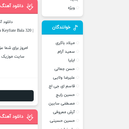
دانلود آهنگ 
ویژه
دانلود 
خوانندگان
 Keyfiate Bala 320 |
میلاد باکری
امروز برای شما عز
سعید آرام
سایت موزیک پات
ایلیا
حسن جمالی
علیرضا ولایی
قاسم ای جی اچ
حسین رایج
مصطفی سابین
آرش معروفی
دانلود آهنگ 
حسین حسینی